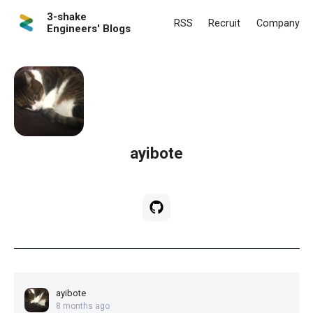
3-shake
RSS
Recruit
Company
Engineers' Blogs
ayibote
ayibote
8 months ago