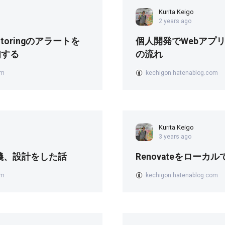
Kurita Keigo
2 years ago
onitoringのアラートを
個人開発でWebアプ
通知する
の流れ
om
kechigon.hatenablog.com
Kurita Keigo
3 years ago
義、設計をした話
Renovateをローカ
om
kechigon.hatenablog.com