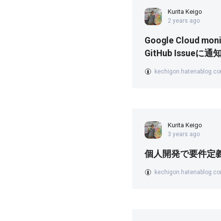
Kurita Keigo
2 years ago
Google Cloud m
GitHub Issueに
kechigon.hatenablog.c
Kurita Keigo
3 years ago
個人開発で要件定
kechigon.hatenablog.c