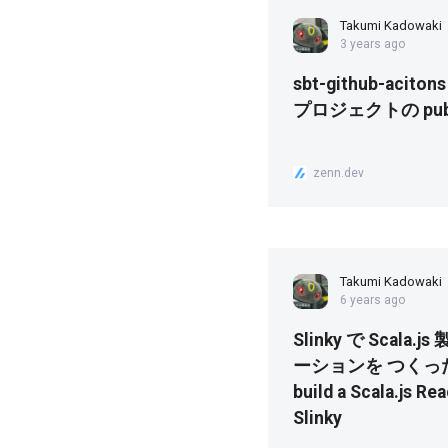
Takumi Kadowaki
3 years ago
sbt-github-aci
プロジェクトの pub
zenn.dev
Takumi Kadowaki
6 years ago
Slinky で Scala.
ーションを つくったは
build a Scala.js Re
Slinky