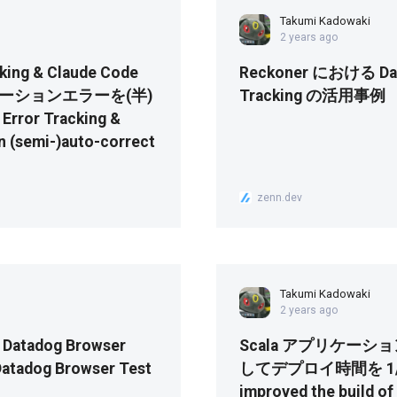
Takumi Kadowaki
2 years ago
cking & Claude Code
Reckoner における Dat
リケーションエラーを(半)
Tracking の活用事例
rror Tracking &
n (semi-)auto-correct
zenn.dev
Takumi Kadowaki
2 years ago
atadog Browser
Scala アプリケーシ
tadog Browser Test
してデプロイ時間を 1/4
improved the build of