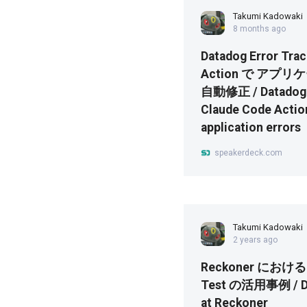
Takumi Kadowaki
8 months ago
Datadog Error Tra
Action で アプ
自動修正 / Datadog E
Claude Code Actio
application errors
speakerdeck.com
Takumi Kadowaki
2 years ago
Reckoner における D
Test の活用事例 / Da
at Reckoner