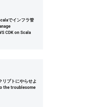
~ Scalaでインフラ管
nage
AWS CDK on Scala
スクリプトにやらせよ
 do the troublesome