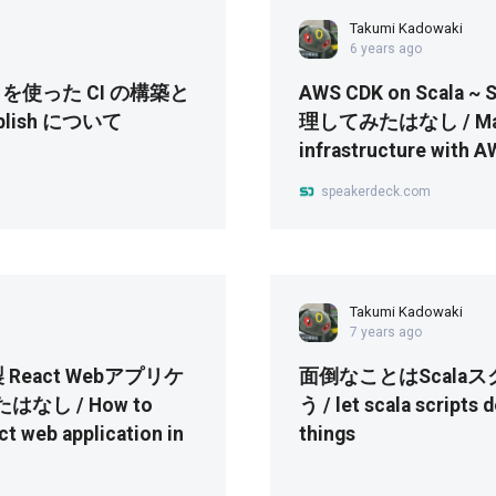
Takumi Kadowaki
6 years ago
tons を使った CI の構築と
AWS CDK on Scala 
lish について
理してみたはなし / Ma
infrastructure with 
speakerdeck.com
Takumi Kadowaki
7 years ago
js 製 React Webアプリケ
面倒なことはScala
なし / How to
う / let scala scripts
act web application in
things