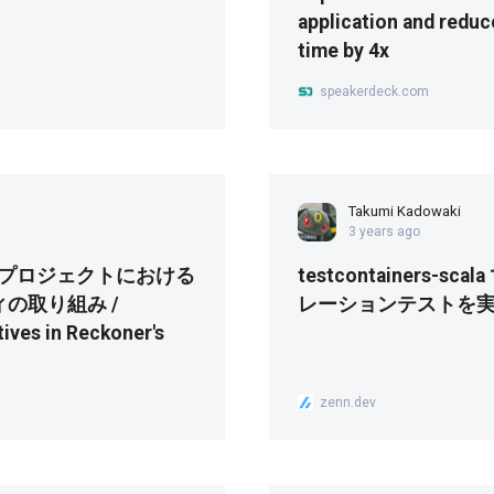
application and redu
time by 4x
speakerdeck.com
Takumi Kadowaki
3 years ago
cala プロジェクトにおける
testcontainers-s
の取り組み /
レーションテストを
atives in Reckoner's
zenn.dev