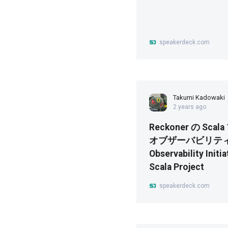
speakerdeck.com
Takumi Kadowaki
2 years ago
Reckoner の S
オブザーバビリティ
Observability Initi
Scala Project
speakerdeck.com