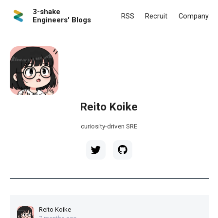
3-shake
RSS
Recruit
Company
Engineers' Blogs
Reito Koike
curiosity-driven SRE
Reito Koike