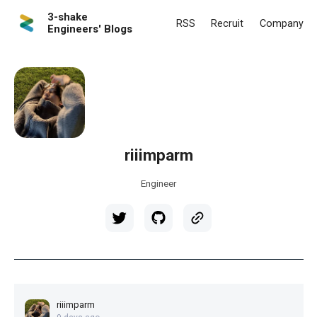
3-shake
RSS
Recruit
Company
Engineers' Blogs
riiimparm
Engineer
riiimparm