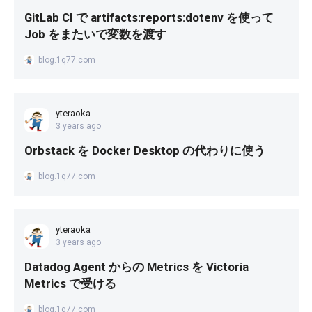
GitLab CI で artifacts:reports:dotenv を使って
Job をまたいで変数を渡す
blog.1q77.com
yteraoka
3 years ago
Orbstack を Docker Desktop の代わりに使う
blog.1q77.com
yteraoka
3 years ago
Datadog Agent からの Metrics を Victoria
Metrics で受ける
blog.1q77.com