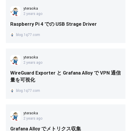
yteraoka
2 years ago
Raspberry Pi 4 での USB Strage Driver
blog.1q77.com
yteraoka
2 years ago
WireGuard Exporter と Grafana Alloy で VPN 通信
量を可視化
blog.1q77.com
yteraoka
2 years ago
Grafana Alloy でメトリクス収集