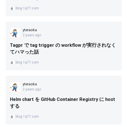
blog.1q77.com
yteraoka
2 years ago
Tagpr で tag trigger の workflow が実行されなく
てハマった話
blog.1q77.com
yteraoka
2 years ago
Helm chart を GitHub Container Registry に host
する
blog.1q77.com