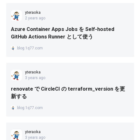
yteraoka
2 years ago
Azure Container Apps Jobs を Self-hosted
GitHub Actions Runner として使う
blog.1q77.com
yteraoka
3 years ago
renovate で CircleCI の terraform_version を更
新する
blog.1q77.com
yteraoka
3 years ago