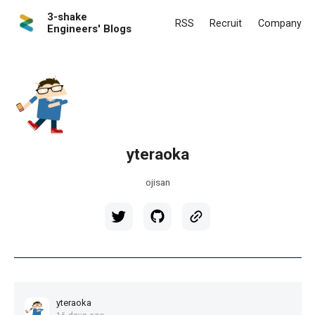
3-shake
RSS
Recruit
Company
Engineers' Blogs
yteraoka
ojisan
yteraoka