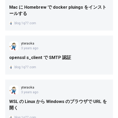
Mac に Homebrew で docker pluings をインスト
ールする
blog.1q77.com
yteraoka
3 years ago
openssl s_client で SMTP 認証
blog.1q77.com
yteraoka
3 years ago
WSL の Linux から Windows のブラウザで URL を
開く
blog.1q77.com