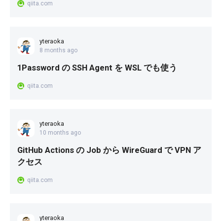
qiita.com
yteraoka
8 months ago
1Password の SSH Agent を WSL でも使う
qiita.com
yteraoka
10 months ago
GitHub Actions の Job から WireGuard で VPN ア
クセス
qiita.com
yteraoka