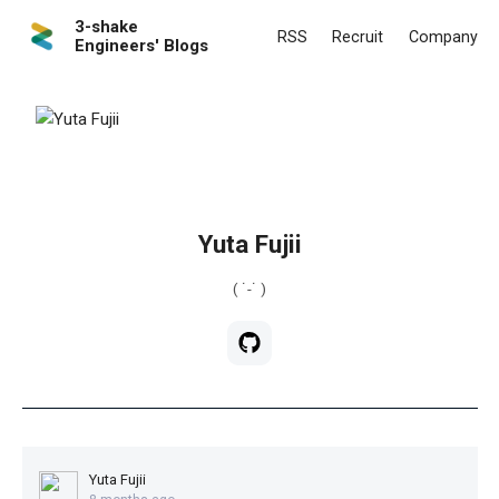
3-shake
RSS
Recruit
Company
Engineers' Blogs
Yuta Fujii
( ˙-˙ )
Yuta Fujii